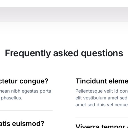
Frequently asked questions
ctetur congue?
Tincidunt elem
enean nibh egestas porta
Pellentesque velit id c
phasellus.
elit vestibulum amet sed
amet sed duis vel neque
natis euismod?
Viverra tempor