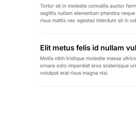
Tortor sit in molestie convallis auctor fe
sagittis nullam elementum pharetra neque v
risus mattis nec egestas interdum sit in odi
Elit metus felis id nullam v
Mollis nibh tristique molestie massa ultric
ornare odio imperdiet eros scelerisque urn
volutpat erat risus magna nisi.