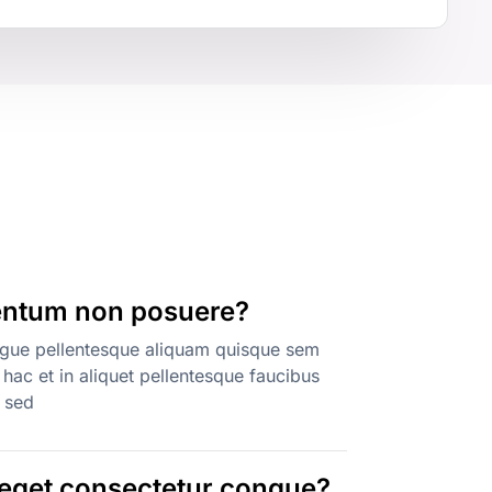
entum non posuere?
ongue pellentesque aliquam quisque sem
 hac et in aliquet pellentesque faucibus
 sed
 eget consectetur congue?