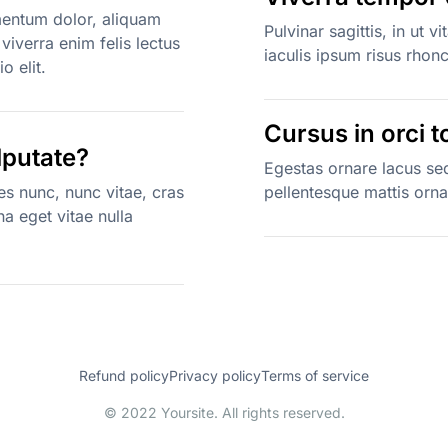
rmentum dolor, aliquam
Pulvinar sagittis, in ut v
iverra enim felis lectus
iaculis ipsum risus rhon
o elit.
Cursus in orci 
ulputate?
Egestas ornare lacus sed
ies nunc, nunc vitae, cras
pellentesque mattis orn
a eget vitae nulla
Refund policy
Privacy policy
Terms of service
© 2022 Yoursite. All rights reserved.