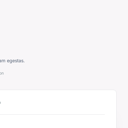
am egestas.
on
h